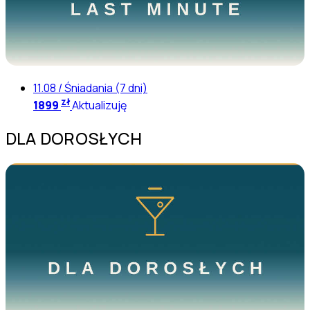
11.08 / Śniadania (7 dni)
zł
1899
Aktualizuję
DLA DOROSŁYCH