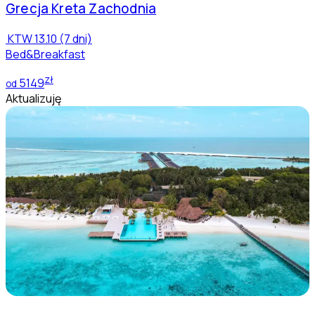
Grecja
Kreta Zachodnia
KTW
13.10 (7 dni)
Bed&Breakfast
zł
5149
od
Aktualizuję