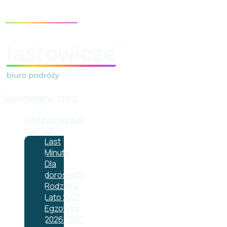
Zapamiętane:
ofert
Jak rezerwować
Kontakt
Last
Minute
Dla
dorosłych
Rodzinne
Lato 2027
Egzotyka
2026/2027