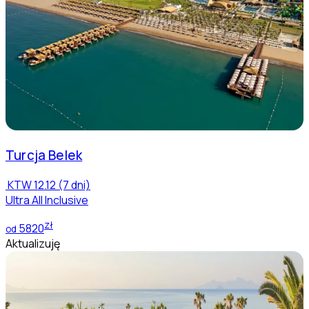
Turcja
Belek
KTW
12.12 (7 dni)
Ultra All Inclusive
zł
5820
od
Aktualizuję