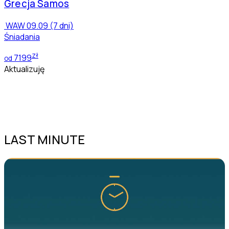
Grecja
Samos
WAW
09.09 (7 dni)
Śniadania
zł
7199
od
Aktualizuję
LAST MINUTE