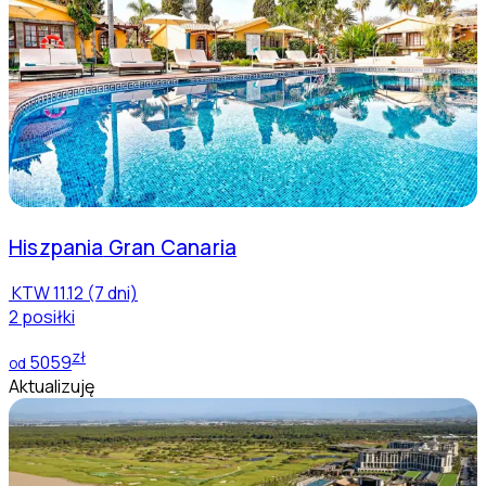
Hiszpania
Gran Canaria
KTW
11.12 (7 dni)
2 posiłki
zł
5059
od
Aktualizuję