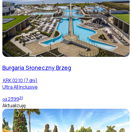
Bułgaria
Słoneczny Brzeg
KRK
02.10 (7 dni)
Ultra All Inclusive
zł
2399
od
Aktualizuję