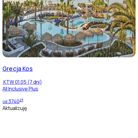
Grecja
Kos
KTW
01.05 (7 dni)
All Inclusive Plus
zł
3740
od
Aktualizuję