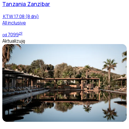
Tanzania
Zanzibar
KTW
17.08 (8 dni)
All inclusive
zł
7099
od
Aktualizuję