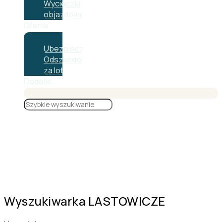
Wycieczki
objazdowe
Oferta
Ubezpieczenia
Odszkodowanie
za lot
Dodatki
Wyszukiwarka LASTOWICZE